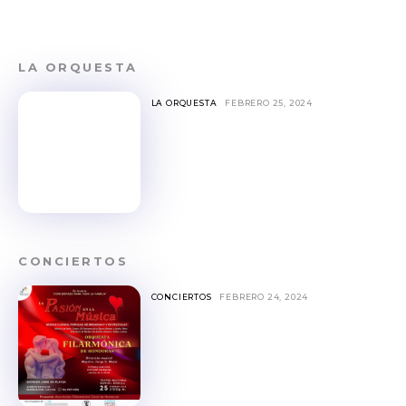
Don't miss
out!
LA ORQUESTA
Sing up for our newsletter
LA ORQUESTA
FEBRERO 25, 2024
to stay in the loop.
SUBSCRIBE
CONCIERTOS
CONCIERTOS
FEBRERO 24, 2024