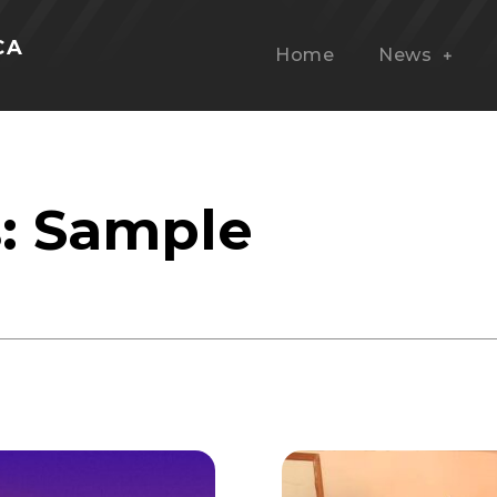
CA
Home
News
s:
Sample