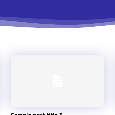
Don't miss out!
Sing up for our newsletter to stay in the loop
Sample post title 3