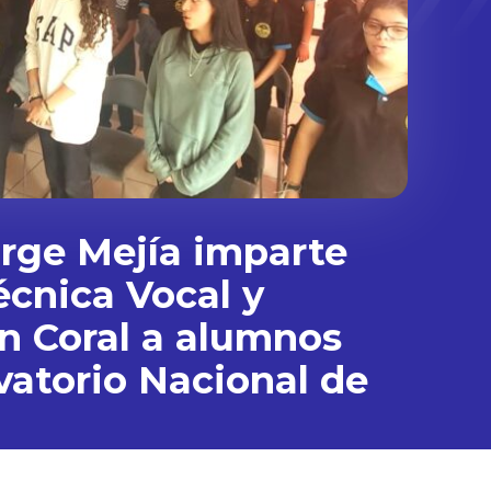
rge Mejía imparte
écnica Vocal y
n Coral a alumnos
vatorio Nacional de
ón del 200 aniversario del estreno de la Novena